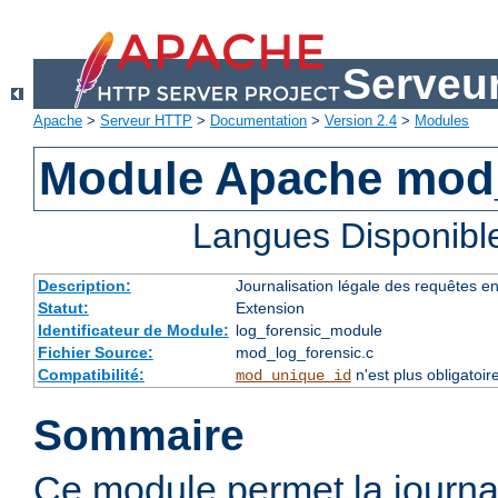
Serveu
Apache
>
Serveur HTTP
>
Documentation
>
Version 2.4
>
Modules
Module Apache mod_
Langues Disponibl
Description:
Journalisation légale des requêtes e
Statut:
Extension
Identificateur de Module:
log_forensic_module
Fichier Source:
mod_log_forensic.c
Compatibilité:
n'est plus obligatoir
mod_unique_id
Sommaire
Ce module permet la journal