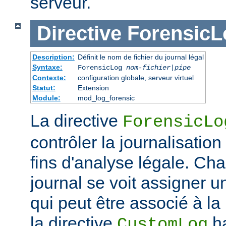
serveur.
Directive
ForensicL
Description:
Définit le nom de fichier du journal légal
Syntaxe:
ForensicLog
nom-fichier
|
pipe
Contexte:
configuration globale, serveur virtuel
Statut:
Extension
Module:
mod_log_forensic
La directive
ForensicLo
contrôler la journalisatio
fins d'analyse légale. Ch
journal se voit assigner u
qui peut être associé à la 
la directive
ha
CustomLog