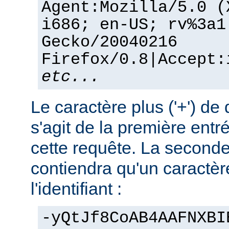
Agent:Mozilla/5.0 (
i686; en-US; rv%3a1
Gecko/20040216
Firefox/0.8|Accept:
etc...
Le caractère plus ('+') de 
s'agit de la première entr
cette requête. La seconde
contiendra qu'un caractère
l'identifiant :
-yQtJf8CoAB4AAFNXBI