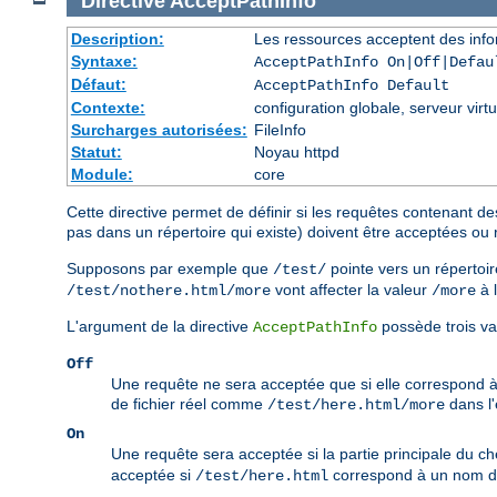
Directive
AcceptPathInfo
Description:
Les ressources acceptent des info
Syntaxe:
AcceptPathInfo On|Off|Defau
Défaut:
AcceptPathInfo Default
Contexte:
configuration globale, serveur virtu
Surcharges autorisées:
FileInfo
Statut:
Noyau httpd
Module:
core
Cette directive permet de définir si les requêtes contenant de
pas dans un répertoire qui existe) doivent être acceptées ou 
Supposons par exemple que
pointe vers un répertoir
/test/
vont affecter la valeur
à 
/test/nothere.html/more
/more
L'argument de la directive
possède trois va
AcceptPathInfo
Off
Une requête ne sera acceptée que si elle correspond 
de fichier réel comme
dans l
/test/here.html/more
On
Une requête sera acceptée si la partie principale du c
acceptée si
correspond à un nom de 
/test/here.html