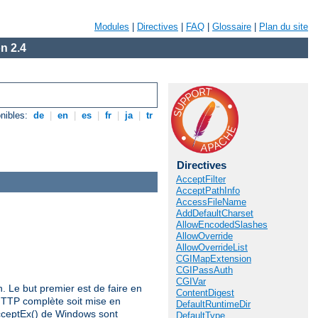
Modules
|
Directives
|
FAQ
|
Glossaire
|
Plan du site
n 2.4
nibles:
de
|
en
|
es
|
fr
|
ja
|
tr
Directives
AcceptFilter
AcceptPathInfo
AccessFileName
AddDefaultCharset
AllowEncodedSlashes
AllowOverride
AllowOverrideList
CGIMapExtension
CGIPassAuth
CGIVar
n. Le but premier est de faire en
ContentDigest
HTTP complète soit mise en
DefaultRuntimeDir
AcceptEx() de Windows sont
DefaultType