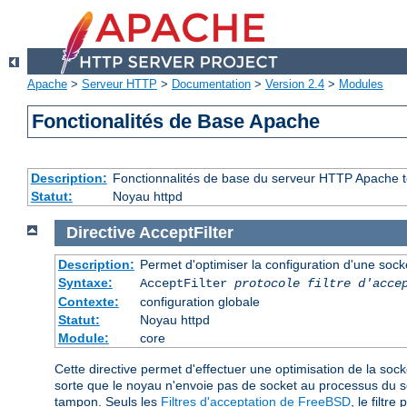
Apache
>
Serveur HTTP
>
Documentation
>
Version 2.4
>
Modules
Fonctionalités de Base Apache
Description:
Fonctionnalités de base du serveur HTTP Apache t
Statut:
Noyau httpd
Directive
AcceptFilter
Description:
Permet d'optimiser la configuration d'une sock
Syntaxe:
AcceptFilter
protocole
filtre d'acce
Contexte:
configuration globale
Statut:
Noyau httpd
Module:
core
Cette directive permet d'effectuer une optimisation de la sock
sorte que le noyau n'envoie pas de socket au processus du 
tampon. Seuls les
Filtres d'acceptation de FreeBSD
, le filtre