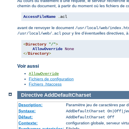
Au cours du traitement d'une requête, le serveur recherche le
chemin du document, à partir du moment où les fichiers de co
AccessFileName
.
acl
avant de renvoyer le document
/usr/local/web/index.ht
pour y lire d'éventuelles directives, 
/usr/local/web/.acl
<
Directory
"/"
>
AllowOverride
None
</
Directory
>
Voir aussi
AllowOverride
Fichiers de configuration
Fichiers .htaccess
Directive
AddDefaultCharset
Description:
Paramètre jeu de caractères par d
Syntaxe:
AddDefaultCharset On|Off|
je
Défaut:
AddDefaultCharset Off
Contexte:
configuration globale, serveur virtu
Surcharges autorisées:
FileInfo