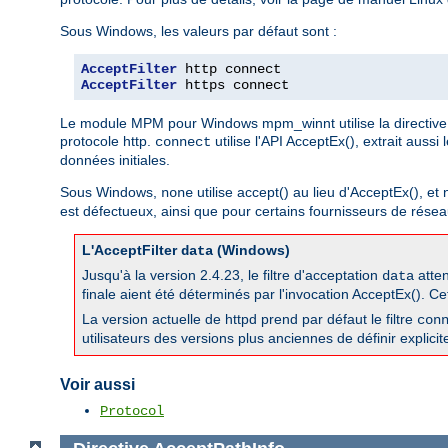
Sous Windows, les valeurs par défaut sont :
AcceptFilter
AcceptFilter
 https connect
Le module MPM pour Windows mpm_winnt utilise la directive 
protocole http.
utilise l'API AcceptEx(), extrait aussi
connect
données initiales.
Sous Windows,
utilise accept() au lieu d'AcceptEx(), et
none
est défectueux, ainsi que pour certains fournisseurs de réseau
L'AcceptFilter
(Windows)
data
Jusqu'à la version 2.4.23, le filtre d'acceptation
atten
data
finale aient été déterminés par l'invocation AcceptEx(). Ce
La version actuelle de httpd prend par défaut le filtre
con
utilisateurs des versions plus anciennes de définir explicit
Voir aussi
Protocol