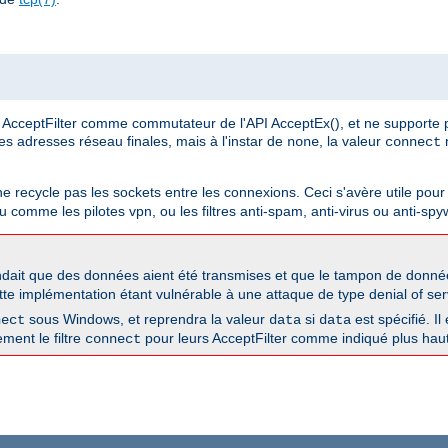
AcceptFilter comme commutateur de l'API AcceptEx(), et ne supporte 
 les adresses réseau finales, mais à l'instar de
, la valeur
n
none
connect
 ne recycle pas les sockets entre les connexions. Ceci s'avère utile pour 
 comme les pilotes vpn, ou les filtres anti-spam, anti-virus ou anti-spy
dait que des données aient été transmises et que le tampon de données
tte implémentation étant vulnérable à une attaque de type denial of serv
sous Windows, et reprendra la valeur
si
est spécifié. Il
nect
data
data
ement le filtre
pour leurs AcceptFilter comme indiqué plus haut
connect