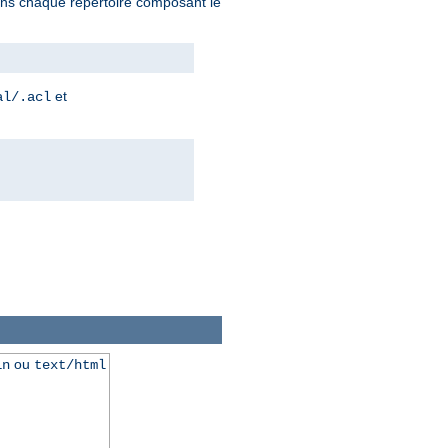
 dans chaque répertoire composant le
et
al/.acl
ou
in
text/html