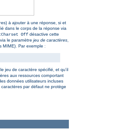
es) à ajouter à une réponse, si et
fié dans le corps de la réponse via
désactive cette
tCharset Off
e via le paramètre
jeu de caractères
,
pes MIME). Par exemple :
e jeu de caractère spécifié, et qu'il
actères aux ressources comportant
es données utilisateurs incluses
de caractères par défaut ne protège