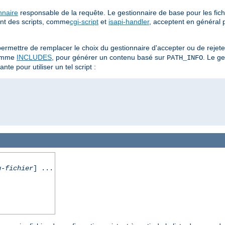
nnaire
responsable de la requête. Le gestionnaire de base pour les fich
ent des scripts, comme
cgi-script
et
isapi-handler
, acceptent en général 
ermettre de remplacer le choix du gestionnaire d'accepter ou de rejet
omme
INCLUDES
, pour générer un contenu basé sur
. Le g
PATH_INFO
nte pour utiliser un tel script :
u-fichier
] ...