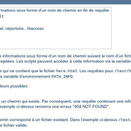
rmations sous forme d'un nom de chemin en fin de requête.
lt
el, répertoire, .htaccess
s informations sous forme d'un nom de chemin suivant le nom d'un fichie
rejetées. Les scripts peuvent accéder à cette information via la variab
e qui ne contient que le fichier
. Les requêtes pour
here.html
/test/h
la variable d'environnement
.
PATH_INFO
leurs possibles :
à un chemin qui existe. Par conséquent, une requête contenant une in
'exemple ci-dessus renverra une erreur "404 NOT FOUND".
hemin correspond à un fichier existant. Dans l'exemple ci-dessus
/test
fichier valide.