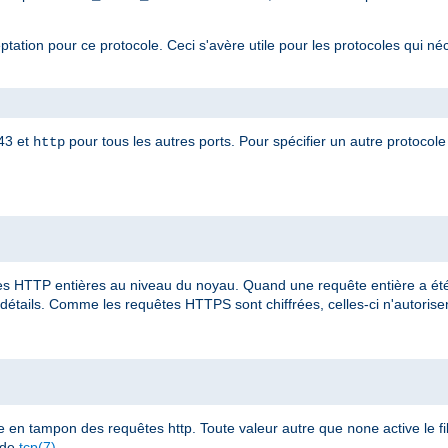
eptation pour ce protocole. Ceci s'avère utile pour les protocoles qui né
443 et
pour tous les autres ports. Pour spécifier un autre protocole 
http
 HTTP entières au niveau du noyau. Quand une requête entière a été 
détails. Comme les requêtes HTTPS sont chiffrées, celles-ci n'autorisent
e en tampon des requêtes http. Toute valeur autre que
active le fi
none
 de
tcp(7)
.