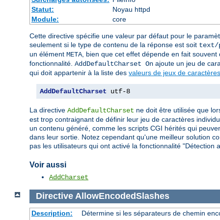
Statut:
Noyau httpd
Module:
core
Cette directive spécifie une valeur par défaut pour le paramè
seulement si le type de contenu de la réponse est soit
text/
un élément
, bien que cet effet dépende en fait souvent d
META
fonctionnalité.
ajoute un jeu de car
AddDefaultCharset On
qui doit appartenir à la liste des
valeurs de jeux de caractères
AddDefaultCharset
 utf-8
La directive
ne doit être utilisée que lo
AddDefaultCharset
est trop contraignant de définir leur jeu de caractères indiv
un contenu généré, comme les scripts CGI hérités qui peuvent
dans leur sortie. Notez cependant qu'une meilleur solution con
pas les utilisateurs qui ont activé la fonctionnalité "Détecti
Voir aussi
AddCharset
Directive
AllowEncodedSlashes
Description:
Détermine si les séparateurs de chemin enco