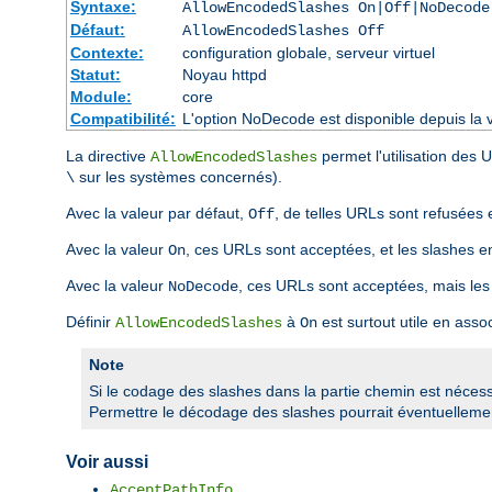
Syntaxe:
AllowEncodedSlashes On|Off|NoDecode
Défaut:
AllowEncodedSlashes Off
Contexte:
configuration globale, serveur virtuel
Statut:
Noyau httpd
Module:
core
Compatibilité:
L'option NoDecode est disponible depuis la v
La directive
permet l'utilisation des
AllowEncodedSlashes
sur les systèmes concernés).
\
Avec la valeur par défaut,
, de telles URLs sont refusées 
Off
Avec la valeur
, ces URLs sont acceptées, et les slashes 
On
Avec la valeur
, ces URLs sont acceptées, mais les
NoDecode
Définir
à
est surtout utile en asso
AllowEncodedSlashes
On
Note
Si le codage des slashes dans la partie chemin est nécessai
Permettre le décodage des slashes pourrait éventuellement
Voir aussi
AcceptPathInfo