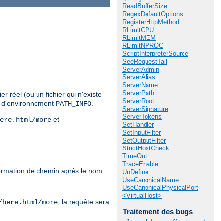
ReadBufferSize
RegexDefaultOptions
RegisterHttpMethod
RLimitCPU
RLimitMEM
RLimitNPROC
ScriptInterpreterSource
SeeRequestTail
ServerAdmin
ServerAlias
ServerName
ServerPath
r réel (ou un fichier qui n'existe
ServerRoot
le d'environnement
.
PATH_INFO
ServerSignature
ServerTokens
et
ere.html/more
SetHandler
SetInputFilter
SetOutputFilter
StrictHostCheck
TimeOut
TraceEnable
formation de chemin après le nom
UnDefine
UseCanonicalName
UseCanonicalPhysicalPort
<VirtualHost>
, la requête sera
/here.html/more
Traitement des bugs