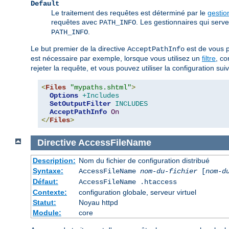
Default
Le traitement des requêtes est déterminé par le
gestio
requêtes avec
. Les gestionnaires qui serv
PATH_INFO
.
PATH_INFO
Le but premier de la directive
est de vous p
AcceptPathInfo
est nécessaire par exemple, lorsque vous utilisez un
filtre
, c
rejeter la requête, et vous pouvez utiliser la configuration suiva
<
Files
"mypaths.shtml"
>
Options
+Includes
SetOutputFilter
INCLUDES
AcceptPathInfo
On
</
Files
>
Directive
AccessFileName
Description:
Nom du fichier de configuration distribué
Syntaxe:
AccessFileName
nom-du-fichier
[
nom-d
Défaut:
AccessFileName .htaccess
Contexte:
configuration globale, serveur virtuel
Statut:
Noyau httpd
Module:
core