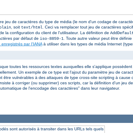
tre jeu de caractères du type de média (le nom d'un codage de caractèr
, soit
. Ceci va remplacer tout jeu de caractères spéci
plain
text/html
e la configuration du client de l'utilisateur. La définition de
AddDefaul
actères par défaut de
. Toute autre valeur peut être défini
iso-8859-1
 enregistrés par l'IANA
à utiliser dans les types de média Internet (ty
rsque toutes les ressources textes auxquelles elle s'applique possèdent l
iduellement. Un exemple de ce type est l'ajout du paramètre jeu de car
 être vulnérables à des attaques de type cross-site scripting à cause d
siste à corriger (ou supprimer) ces scripts, car la définition d'un jeu 
on automatique de l'encodage des caractères" dans leur navigateur.
dés sont autorisés à transiter dans les URLs tels quels