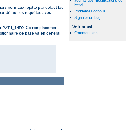
Journal des modifications de
httpd
iers normaux rejette par défaut les
Problèmes connus
par défaut les requêtes avec
Signaler un bug
Voir aussi
er
. Ce remplacement
PATH_INFO
Commentaires
estionnaire de base va en général