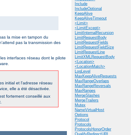
Include
IncludeOptional
KeepAlive
KeepAliveTimeout
<Limit>
<LimitExcept>
LimitInternalRecursion
pas la mise en tampon du
LimitRequestBody
'attend pas la transmission des
LimitRequestFields
LimitRequestFieldSize
LimitRequestLine
LimitXMLRequestBody
les interfaces réseau dont le pilote
<Location>
ware.
<LocationMatch>
LogLevel
MaxKeepAliveRequests
MaxRangeOverlaps
 initial et l'adresse réseau
MaxRangeReversals
ice, elle a été désactivée.
MaxRanges
MergeSlashes
 est fortement conseillé aux
MergeTrailers
.
Mutex
NameVirtualHost
Options
Protocol
Protocols
ProtocolsHonorOrder
QualifyRedirectURL