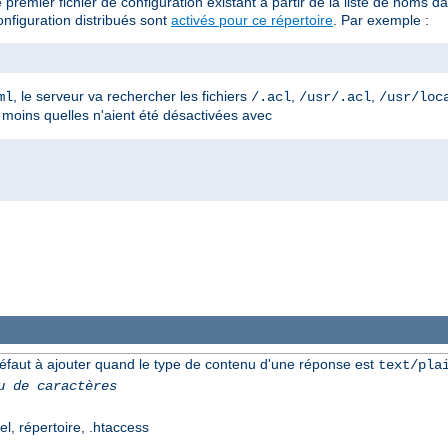
 premier fichier de configuration existant à partir de la liste de noms
nfiguration distribués sont
activés pour ce répertoire
. Par exemple :
, le serveur va rechercher les fichiers
,
,
ml
/.acl
/usr/.acl
/usr/loc
à moins quelles n'aient été désactivées avec
éfaut à ajouter quand le type de contenu d'une réponse est
text/pla
u de caractères
el, répertoire, .htaccess