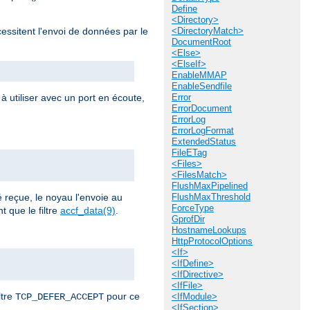
Define
<Directory>
cessitent l'envoi de données par le
<DirectoryMatch>
DocumentRoot
<Else>
<ElseIf>
EnableMMAP
EnableSendfile
à utiliser avec un port en écoute,
Error
ErrorDocument
ErrorLog
ErrorLogFormat
ExtendedStatus
FileETag
<Files>
<FilesMatch>
FlushMaxPipelined
reçue, le noyau l'envoie au
FlushMaxThreshold
ForceType
 que le filtre
accf_data(9)
.
GprofDir
HostnameLookups
HttpProtocolOptions
<If>
<IfDefine>
<IfDirective>
<IfFile>
ltre
pour ce
TCP_DEFER_ACCEPT
<IfModule>
<IfSection>