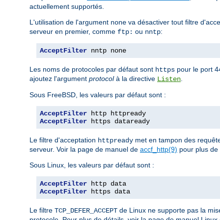
actuellement supportés.
L'utilisation de l'argument
va désactiver tout filtre d'acc
none
serveur en premier, comme
ou
:
ftp:
nntp
AcceptFilter
 nntp none
Les noms de protocoles par défaut sont
pour le port 
https
ajoutez l'argument
protocol
à la directive
.
Listen
Sous FreeBSD, les valeurs par défaut sont :
AcceptFilter
AcceptFilter
 https dataready
Le filtre d'acceptation
met en tampon des requêtes
httpready
serveur. Voir la page de manuel de
accf_http(9)
pour plus de 
Sous Linux, les valeurs par défaut sont :
AcceptFilter
AcceptFilter
 https data
Le filtre
de Linux ne supporte pas la mis
TCP_DEFER_ACCEPT
protocole. Pour plus de détails, voir la page de manuel Linux