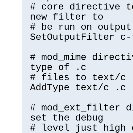
# core directive t
new filter to
# be run on output
SetOutputFilter c-
# mod_mime directi
type of .c
# files to text/c
AddType text/c .c
# mod_ext_filter d
set the debug
# level just high 