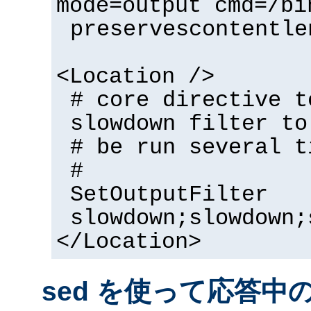
mode=output cmd=/bi
preservescontentle
<Location />
# core directive t
slowdown filter to
# be run several t
#
SetOutputFilter
slowdown;slowdown;
</Location>
sed を使って応答