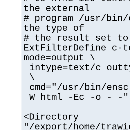
the external
# program /usr/bin/
the type of
# the result set to
ExtFilterDefine c-t
mode=output \
intype=text/c outt
\
cmd="/usr/bin/ensc
W html -Ec -o - -"
<Directory
"/export/home/trawi