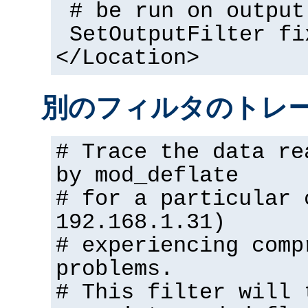
# be run on output
SetOutputFilter fi
</Location>
別のフィルタのトレ
# Trace the data re
by mod_deflate
# for a particular 
192.168.1.31)
# experiencing comp
problems.
# This filter will 