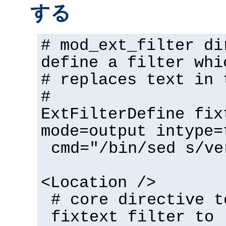
する
# mod_ext_filter di
define a filter whi
# replaces text in 
#
ExtFilterDefine fix
mode=output intype=
cmd="/bin/sed s/ve
<Location />
# core directive t
fixtext filter to