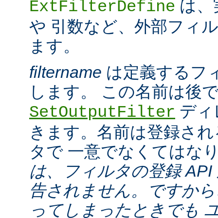
は、
ExtFilterDefine
や 引数など、外部フィ
ます。
filtername
は定義するフ
します。 この名前は後
ディ
SetOutputFilter
きます。名前は登録され
タで 一意でなくてはな
は、フィルタの登録 API
告されません。ですから
ってしまったときでも 