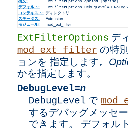
構文:
ExtFilterOptions
option
[
option
] ...
デフォルト:
ExtFilterOptions DebugLevel=0 NoLogS
コンテキスト:
ディレクトリ
ステータス:
Extension
モジュール:
mod_ext_filter
デ
ExtFilterOptions
の特別
mod_ext_filter
ョンを 指定します。
Opti
かを指定します。
DebugLevel=
n
で
DebugLevel
mod_
するデバッグメッセ
できます。 デフォル