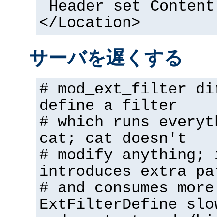
Header set Content
</Location>
サーバを遅くする
# mod_ext_filter di
define a filter
# which runs everyt
cat; cat doesn't
# modify anything; 
introduces extra pa
# and consumes more
ExtFilterDefine slo