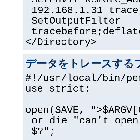
SetEnvIf Remote_Ad
192.168.1.31 trace
SetOutputFilter
tracebefore;deflat
</Directory>
データをトレースするフ
#!/usr/local/bin/pe
use strict;
open(SAVE, ">$ARGV[
or die "can't open
$?";