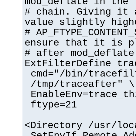
mod_deflate in the 
# chain. Giving it 
value slightly high
# AP_FTYPE_CONTENT_
ensure that it is p
# after mod_deflate
ExtFilterDefine tra
cmd="/bin/tracefil
/tmp/traceafter" \
EnableEnv=trace_th
ftype=21
<Directory /usr/loc