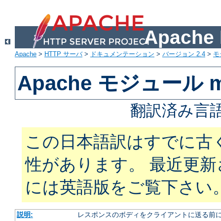
Apach
Apache
>
HTTP サーバ
>
ドキュメンテーション
>
バージョン 2.4
>
モ
Apache モジュール mod
翻訳済み言語
この日本語訳はすでに古
性があります。 最近更
には英語版をご覧下さい
説明:
レスポンスのボディをクライアントに送る前