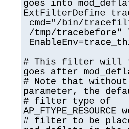
goes into mod_defla
ExtFilterDefine tra
cmd="/bin/tracefil
/tmp/tracebefore" 
EnableEnv=trace_th
# This filter will 
goes after mod_defl
# Note that without
parameter, the defa
# filter type of
AP_FTYPE_RESOURCE w
# filter to be plac