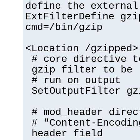
define the external
ExtFilterDefine gzi
cmd=/bin/gzip
<Location /gzipped>
# core directive t
gzip filter to be
# run on output
SetOutputFilter gz
# mod_header direc
# "Content-Encodin
header field