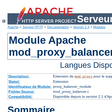
Serveu
Apache
>
Serveur HTTP
>
Documentation
>
Version 2.4
>
Modules
Module Apache
mod_proxy_balance
Langues Dispo
Description:
Extension de
pour le supp
mod_proxy
Statut:
Extension
Identificateur de Module:
proxy_balancer_module
Fichier Source:
mod_proxy_balancer.c
Compatibilité:
Disponible depuis la version 2.1 d'A
Sommaire