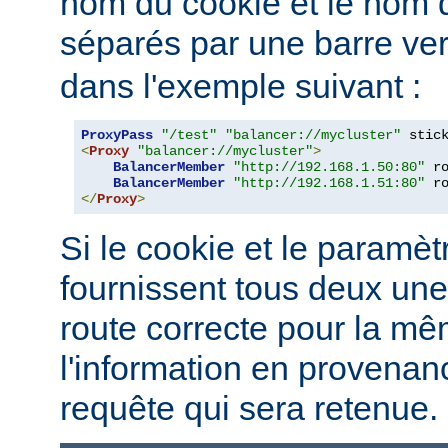
nom du cookie et le nom
séparés par une barre vert
dans l'exemple suivant :
ProxyPass
"/test"
"balancer://mycluster"
 stic
<
Proxy
"balancer://mycluster"
>
BalancerMember
"http://192.168.1.50:80"
 r
BalancerMember
"http://192.168.1.51:80"
 r
</
Proxy
>
Si le cookie et le paramèt
fournissent tous deux une
route correcte pour la mê
l'information en provena
requête qui sera retenue.