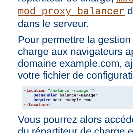
d
mod_proxy_balancer
dans le serveur.
Pour permettre la gestion 
charge aux navigateurs a
domaine example.com, ajo
votre fichier de configura
<
Location
"/balancer-manager"
>
SetHandler
 balancer-manager

Require
 host example
.
</
Location
>
Vous pourrez alors accéd
du répartiteur de charge e