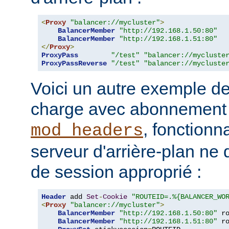
<
Proxy
"balancer://mycluster"
>
BalancerMember
"http://192.168.1.50:80"
BalancerMember
"http://192.168.1.51:80"
</
Proxy
>
ProxyPass
"/test"
"balancer://mycluste
ProxyPassReverse
"/test"
"balancer://mycluste
Voici un autre exemple de
charge avec abonnement u
, fonctionn
mod_headers
serveur d'arrière-plan ne 
de session approprié :
Header
 add 
Set
-
Cookie
"ROUTEID=.%{BALANCER_WO
<
Proxy
"balancer://mycluster"
>
BalancerMember
"http://192.168.1.50:80"
 r
BalancerMember
"http://192.168.1.51:80"
 r